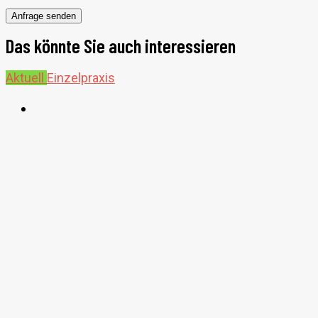
Bitte
lasse
dieses
Das könnte Sie auch interessieren
Feld
leer.
Aktuell
Einzelpraxis