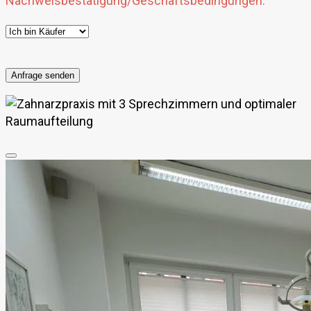
Nachweisbestätigung/Geschäftsbedingungen.
Bitte
lasse
dieses
Feld
leer.