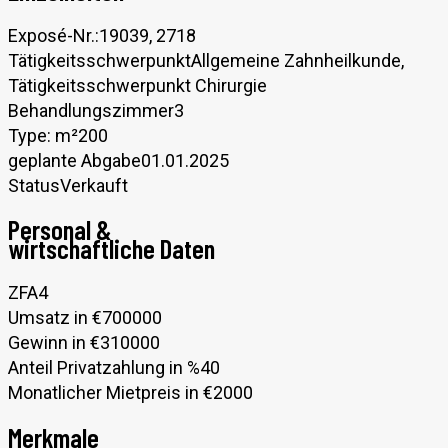
Exposé-Nr.:
19039, 2718
Tätigkeitsschwerpunkt
Allgemeine Zahnheilkunde,
Tätigkeitsschwerpunkt Chirurgie
Behandlungszimmer
3
Type: m²
200
geplante Abgabe
01.01.2025
Status
Verkauft
Personal &
wirtschaftliche Daten
ZFA
4
Umsatz in €
700000
Gewinn in €
310000
Anteil Privatzahlung in %
40
Monatlicher Mietpreis in €
2000
Merkmale