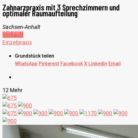
Zahnarzpraxis mit 3 Sprechzimmern und
optimaler Raumaufteilung
Sachsen-Anhalt
Verkauft
Einzelpraxis
Grundstück teilen
WhatsApp
Pinterest
Facebook
X
LinkedIn
Email
12 Mehr